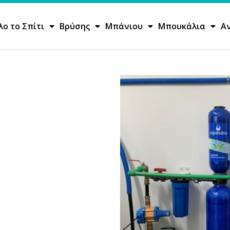
λο το Σπίτι
Βρύσης
Μπάνιου
Μπουκάλια
Α
οδοντιατρείο