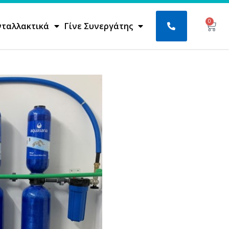
0
Bask
νταλλακτικά
Γίνε Συνεργάτης