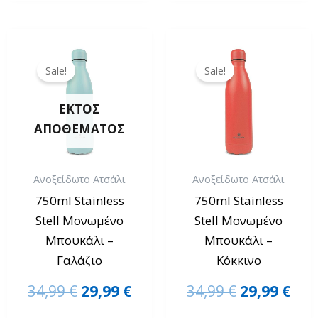
Original
Η
Original
Η
price
τρέχουσα
price
τρέ
Sale!
Sale!
was:
τιμή
was:
τιμ
34,99 €.
είναι:
34,99 €.
είνα
ΕΚΤΌΣ
29,99 €.
29,9
ΑΠΟΘΈΜΑΤΟΣ
Ανοξείδωτο Ατσάλι
Ανοξείδωτο Ατσάλι
750ml Stainless
750ml Stainless
Stell Μονωμένο
Stell Μονωμένο
Μπουκάλι –
Μπουκάλι –
Γαλάζιο
Κόκκινο
34,99
€
29,99
€
34,99
€
29,99
€