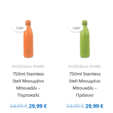
Original
Η
Original
Η
price
τρέχουσα
price
τρέ
Sale!
Sale!
was:
τιμή
was:
τιμ
34,99 €.
είναι:
34,99 €.
είνα
29,99 €.
29,9
Ανοξείδωτο Ατσάλι
Ανοξείδωτο Ατσάλι
750ml Stainless
750ml Stainless
Stell Μονωμένο
Stell Μονωμένο
Μπουκάλι –
Μπουκάλι –
Πορτοκαλί
Πράσινο
34,99
€
29,99
€
34,99
€
29,99
€