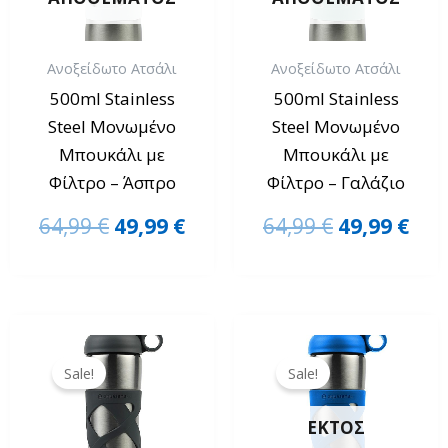
Ανοξείδωτο Ατσάλι
Ανοξείδωτο Ατσάλι
500ml Stainless
500ml Stainless
Steel Μονωμένο
Steel Μονωμένο
Μπουκάλι με
Μπουκάλι με
Φίλτρο – Άσπρο
Φίλτρο – Γαλάζιο
64,99
€
49,99
€
64,99
€
49,99
€
Original
Η
Original
Η
price
τρέχουσα
price
τρέ
Sale!
Sale!
was:
τιμή
was:
τιμ
64,99 €.
είναι:
64,99 €.
είνα
ΕΚΤΌΣ
49,99 €.
49,9