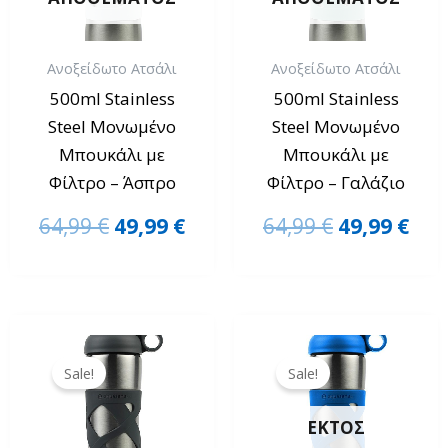
Ανοξείδωτο Ατσάλι
Ανοξείδωτο Ατσάλι
500ml Stainless
500ml Stainless
Steel Μονωμένο
Steel Μονωμένο
Μπουκάλι με
Μπουκάλι με
Φίλτρο – Άσπρο
Φίλτρο – Γαλάζιο
64,99
€
49,99
€
64,99
€
49,99
€
Original
Η
Original
Η
price
τρέχουσα
price
τρέ
Sale!
Sale!
was:
τιμή
was:
τιμ
64,99 €.
είναι:
64,99 €.
είνα
ΕΚΤΌΣ
49,99 €.
49,9