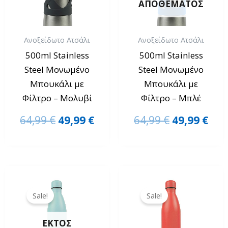
ΑΠΟΘΈΜΑΤΟΣ
Ανοξείδωτο Ατσάλι
Ανοξείδωτο Ατσάλι
500ml Stainless
500ml Stainless
Steel Μονωμένο
Steel Μονωμένο
Μπουκάλι με
Μπουκάλι με
Φίλτρο – Μολυβί
Φίλτρο – Μπλέ
64,99
€
49,99
€
64,99
€
49,99
€
Original
Η
Original
Η
price
τρέχουσα
price
τρέ
Sale!
Sale!
was:
τιμή
was:
τιμ
34,99 €.
είναι:
34,99 €.
είνα
ΕΚΤΌΣ
29,99 €.
29,9