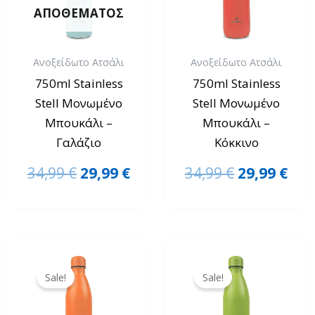
ΑΠΟΘΈΜΑΤΟΣ
Ανοξείδωτο Ατσάλι
Ανοξείδωτο Ατσάλι
750ml Stainless
750ml Stainless
Stell Μονωμένο
Stell Μονωμένο
Μπουκάλι –
Μπουκάλι –
Γαλάζιο
Κόκκινο
34,99
€
29,99
€
34,99
€
29,99
€
Original
Η
Original
Η
price
τρέχουσα
price
τρέ
Sale!
Sale!
was:
τιμή
was:
τιμ
34,99 €.
είναι:
34,99 €.
είνα