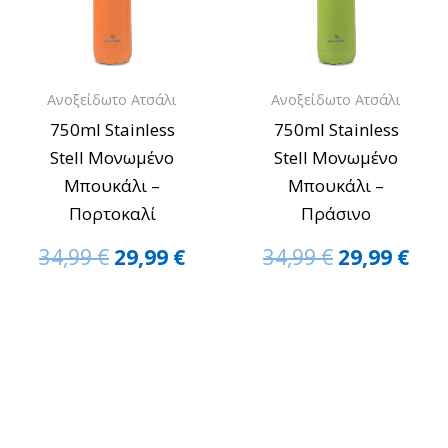
29,99 €.
29,9
Ανοξείδωτο Ατσάλι
Ανοξείδωτο Ατσάλι
750ml Stainless
750ml Stainless
Stell Μονωμένο
Stell Μονωμένο
Μπουκάλι –
Μπουκάλι –
Πορτοκαλί
Πράσινο
34,99
€
29,99
€
34,99
€
29,99
€