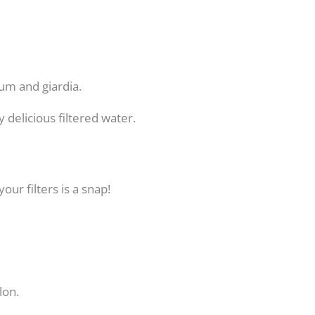
ium and giardia.
delicious filtered water.
ur filters is a snap!
lon.