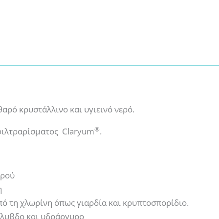
αρό κρυστάλλινο και υγιεινό νερό.
®
 φιλτραρίσματος Claryum
.
ερού
η
ό τη χλωρίνη όπως γιαρδία και κρυπτοσπορίδιο.
όλυβδο και υδράργυρο