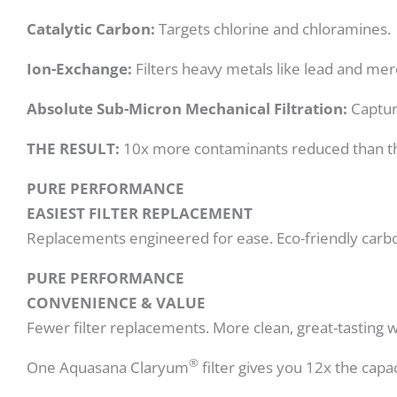
Catalytic Carbon:
Targets chlorine and chloramines.
Ion-Exchange:
Filters heavy metals like lead and mer
Absolute Sub-Micron Mechanical Filtration:
Captur
THE RESULT:
10x more contaminants reduced than the l
PURE PERFORMANCE
EASIEST FILTER REPLACEMENT
Replacements engineered for ease. Eco-friendly carbon a
PURE PERFORMANCE
CONVENIENCE & VALUE
Fewer filter replacements. More clean, great-tasting w
®
One Aquasana Claryum
filter gives you 12x the capac