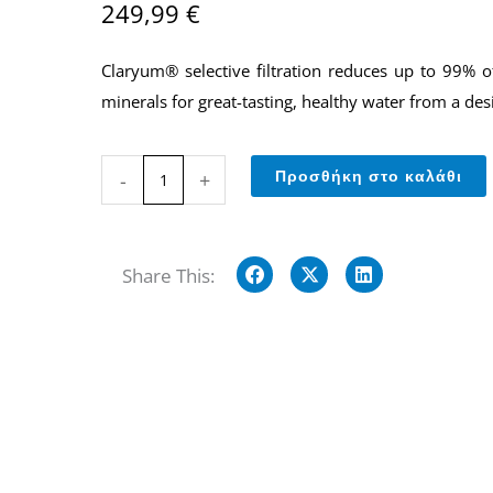
249,99
€
Claryum® selective filtration reduces up to 99% o
minerals for great-tasting, healthy water from a des
Φίλτρο
Προσθήκη στο καλάθι
-
+
κάτω-
Πάγκου
2-
Share This:
Σταδίων
με
Τεχνολογία
CLARYUM®
(AQ-
5200)
ποσότητα