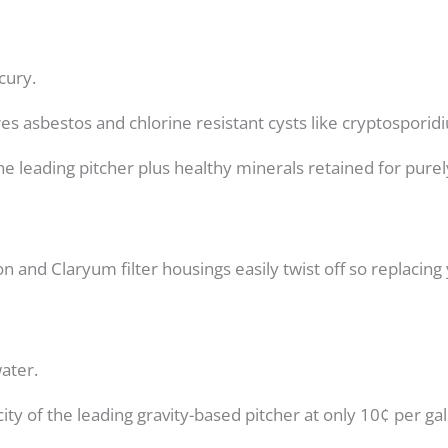
cury.
es asbestos and chlorine resistant cysts like cryptosporid
eading pitcher plus healthy minerals retained for purely 
nd Claryum filter housings easily twist off so replacing yo
ater.
ity of the leading gravity-based pitcher at only 10¢ per gal