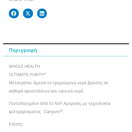
Σταδίων
με
Τεχνολογια
CLARYUM®
(AQ-
5300)
Περιγραφή
ποσότητα
WHOLE HEALTH
ULTIMATE PURITY*
Μετατρέπει άμεσα το τρεχούμενο νερό βρύσης σε
καθαρό κρυστάλλινο και υγιεινό νερό.
Πιστοποιημένο από το NSF Αμερικής με τεχνολογία
®
φιλτραρίσματος Claryum
.
Επίσης: