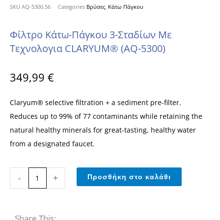
SKU
AQ-5300.56
Categories
Βρύσες
,
Κάτω Πάγκου
Φίλτρο Κάτω-Πάγκου 3-Σταδίων Με
Τεχνολογια CLARYUM® (AQ-5300)
349,99
€
Claryum® selective filtration + a sediment pre-filter.
Reduces up to 99% of 77 contaminants while retaining the
natural healthy minerals for great-tasting, healthy water
from a designated faucet.
Φίλτρο
-
+
Προσθήκη στο καλάθι
κάτω-
πάγκου
3-
Share This: