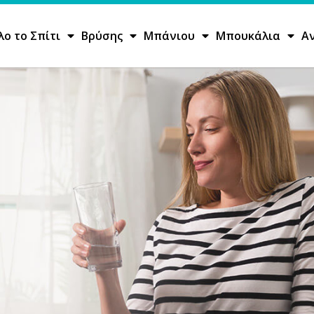
λο το Σπίτι
Βρύσης
Μπάνιου
Μπουκάλια
Α