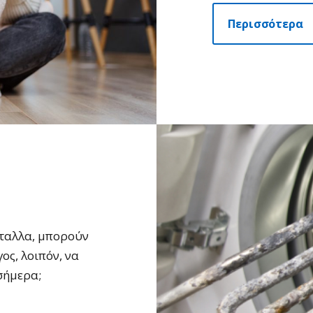
Περισσότερα
έταλλα, μπορούν
ος, λοιπόν, να
σήμερα;